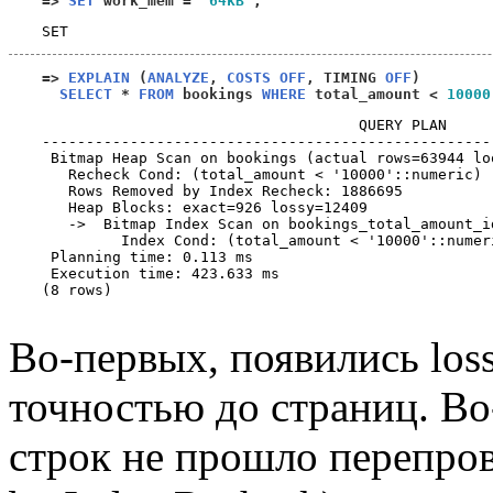
=>
SET
 work_mem 
=
'64kB'
;
=>
EXPLAIN
(
ANALYZE
,
COSTS OFF
,
 TIMING 
OFF
)
SELECT
*
FROM
 bookings 
WHERE
 total_amount 
<
10000
                                    QUERY PLAN     
---------------------------------------------------
 Bitmap Heap Scan on bookings (actual rows=63944 loo
   Recheck Cond: (total_amount < '10000'::numeric)

   Rows Removed by Index Recheck: 1886695

   Heap Blocks: exact=926 lossy=12409

   ->  Bitmap Index Scan on bookings_total_amount_i
         Index Cond: (total_amount < '10000'::numeri
 Planning time: 0.113 ms

 Execution time: 423.633 ms

(8 rows)

Во-первых, появились los
точностью до страниц. Во
строк не прошло перепро