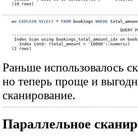
(10 rows)

=>
EXPLAIN SELECT
*
FROM
 bookings 
WHERE
 total_amoun
                                            QUERY P
---------------------------------------------------
 Index Scan using bookings_total_amount_idx on book
   Index Cond: (total_amount < '10000'::numeric)

(2 rows)

Раньше использовалось ск
но теперь проще и выгодн
сканирование.
Параллельное сканир