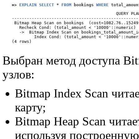
=>
EXPLAIN SELECT
*
FROM
 bookings 
WHERE
 total_amoun
                                          QUERY PLA
---------------------------------------------------
 Bitmap Heap Scan on bookings  (cost=1082.76..15249
   Recheck Cond: (total_amount < '10000'::numeric)

   ->  Bitmap Index Scan on bookings_total_amount_i
         Index Cond: (total_amount < '10000'::numeri
(4 rows)

Выбран метод доступа Bit
узлов:
Bitmap Index Scan чита
карту;
Bitmap Heap Scan читае
используя построенную 