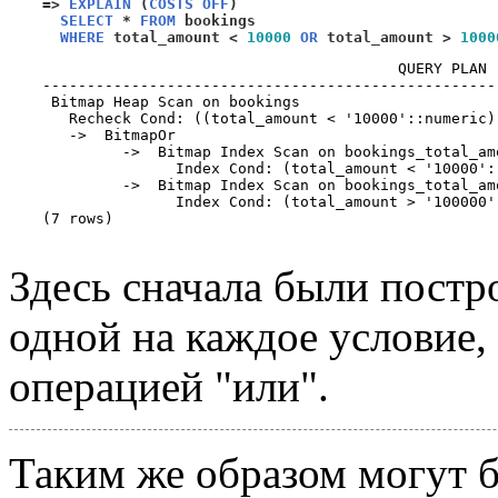
=>
EXPLAIN
(
COSTS OFF
)
SELECT
*
FROM
 bookings

WHERE
 total_amount 
<
10000
OR
 total_amount 
>
1000
                                        QUERY PLAN 
---------------------------------------------------
 Bitmap Heap Scan on bookings

   Recheck Cond: ((total_amount < '10000'::numeric)
   ->  BitmapOr

         ->  Bitmap Index Scan on bookings_total_amo
               Index Cond: (total_amount < '10000'::
         ->  Bitmap Index Scan on bookings_total_amo
               Index Cond: (total_amount > '100000':
(7 rows)

Здесь сначала были постр
одной на каждое условие,
операцией "или".
Таким же образом могут 