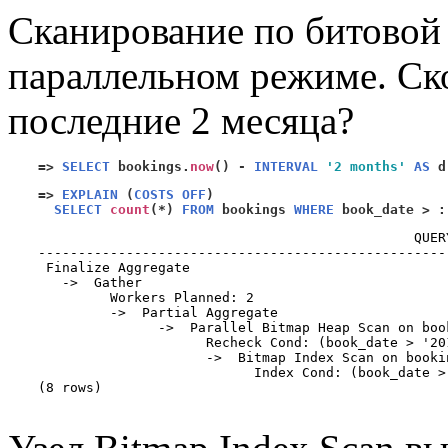
Сканирование по битовой 
параллельном режиме. Ск
последние 2 месяца?
=>
SELECT
 bookings.
now
() -
INTERVAL
'2 months'
AS
 d
=>
EXPLAIN
(
COSTS OFF
)
SELECT
count
(*)
FROM
 bookings 
WHERE
 book_date 
> :
                                               QUER
---------------------------------------------------
 Finalize Aggregate

   ->  Gather

         Workers Planned: 2

         ->  Partial Aggregate

               ->  Parallel Bitmap Heap Scan on book
                     Recheck Cond: (book_date > '20
                     ->  Bitmap Index Scan on bookin
                           Index Cond: (book_date >
(8 rows)
