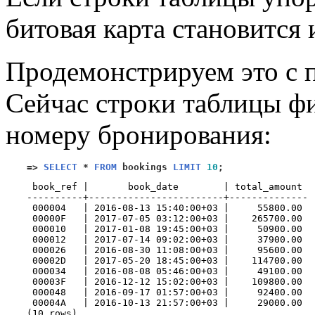
битовая карта становится
Продемонстрируем это с
Сейчас строки таблицы ф
номеру бронирования:
=>
SELECT
*
FROM
 bookings 
LIMIT
10
;
 book_ref |       book_date        | total_amount 

----------+------------------------+--------------

 000004   | 2016-08-13 15:40:00+03 |     55800.00

 00000F   | 2017-07-05 03:12:00+03 |    265700.00

 000010   | 2017-01-08 19:45:00+03 |     50900.00

 000012   | 2017-07-14 09:02:00+03 |     37900.00

 000026   | 2016-08-30 11:08:00+03 |     95600.00

 00002D   | 2017-05-20 18:45:00+03 |    114700.00

 000034   | 2016-08-08 05:46:00+03 |     49100.00

 00003F   | 2016-12-12 15:02:00+03 |    109800.00

 000048   | 2016-09-17 01:57:00+03 |     92400.00

 00004A   | 2016-10-13 21:57:00+03 |     29000.00

(10 rows)
