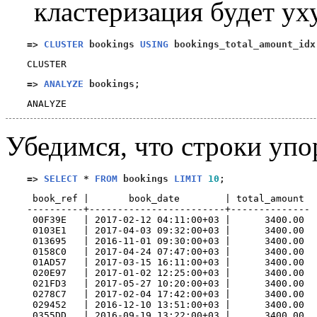
кластеризация будет ух
=>
CLUSTER
 bookings 
USING
 bookings_total_amount_idx
=>
ANALYZE
 bookings
;
Убедимся, что строки упо
=>
SELECT
*
FROM
 bookings 
LIMIT
10
;
 book_ref |       book_date        | total_amount 

----------+------------------------+--------------

 00F39E   | 2017-02-12 04:11:00+03 |      3400.00

 0103E1   | 2017-04-03 09:32:00+03 |      3400.00

 013695   | 2016-11-01 09:30:00+03 |      3400.00

 0158C0   | 2017-04-24 07:47:00+03 |      3400.00

 01AD57   | 2017-03-15 16:11:00+03 |      3400.00

 020E97   | 2017-01-02 12:25:00+03 |      3400.00

 021FD3   | 2017-05-27 10:20:00+03 |      3400.00

 0278C7   | 2017-02-04 17:42:00+03 |      3400.00

 029452   | 2016-12-10 13:51:00+03 |      3400.00

 0355DD   | 2016-09-19 13:22:00+03 |      3400.00
