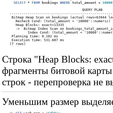
SELECT
*
FROM
 bookings 
WHERE
 total_amount 
<
10000
                                    QUERY PLAN     
---------------------------------------------------
 Bitmap Heap Scan on bookings (actual rows=63944 loo
   Recheck Cond: (total_amount < '10000'::numeric)

   Heap Blocks: exact=13335

   ->  Bitmap Index Scan on bookings_total_amount_i
         Index Cond: (total_amount < '10000'::numeri
 Planning time: 0.102 ms

 Execution time: 531.687 ms

(7 rows)

Строка "Heap Blocks: exact
фрагменты битовой карты
строк - перепроверка не в
Уменьшим размер выделя