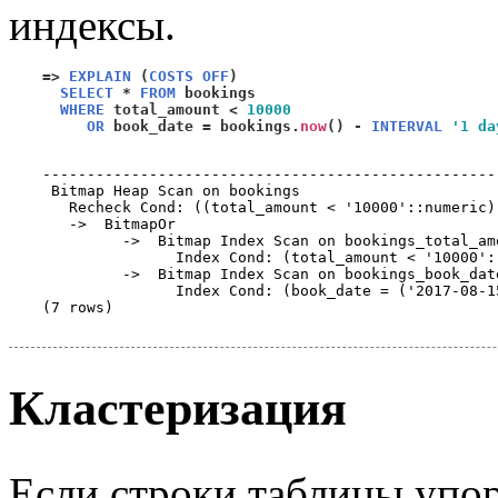
индексы.
=>
EXPLAIN
(
COSTS OFF
)
SELECT
*
FROM
 bookings

WHERE
 total_amount 
<
10000
OR
 book_date 
=
 bookings.
now
() -
INTERVAL
'1 da
                                                   
---------------------------------------------------
 Bitmap Heap Scan on bookings

   Recheck Cond: ((total_amount < '10000'::numeric)
   ->  BitmapOr

         ->  Bitmap Index Scan on bookings_total_amo
               Index Cond: (total_amount < '10000'::
         ->  Bitmap Index Scan on bookings_book_date
               Index Cond: (book_date = ('2017-08-1
(7 rows)

Кластеризация
Если строки таблицы упор