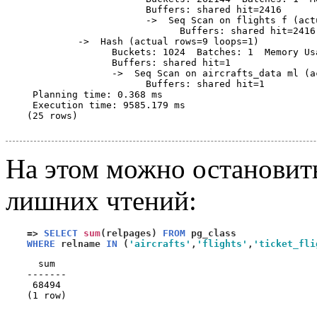
                     Buffers: shared hit=2416

                     ->  Seq Scan on flights f (act
                           Buffers: shared hit=2416

         ->  Hash (actual rows=9 loops=1)

               Buckets: 1024  Batches: 1  Memory Usa
               Buffers: shared hit=1

               ->  Seq Scan on aircrafts_data ml (a
                     Buffers: shared hit=1

 Planning time: 0.368 ms

 Execution time: 9585.179 ms

(25 rows)

На этом можно остановить
лишних чтений:
=>
SELECT
sum
(
relpages
)
FROM
WHERE
 relname 
IN
(
'aircrafts'
,
'flights'
,
'ticket_fli
  sum  

-------

 68494

(1 row)
