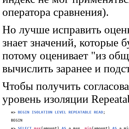
оператора сравнения).
Но лучше исправить оцен
знает значений, которые 
потому оценивает "из об
вычислить заранее и подс
Чтобы получить согласов
уровень изоляции Repeata
=>
BEGIN ISOLATION LEVEL REPEATABLE READ
;
=>
SELECT
max
(
amount
)
AS
 a_max
,
min
(
amount
)
AS