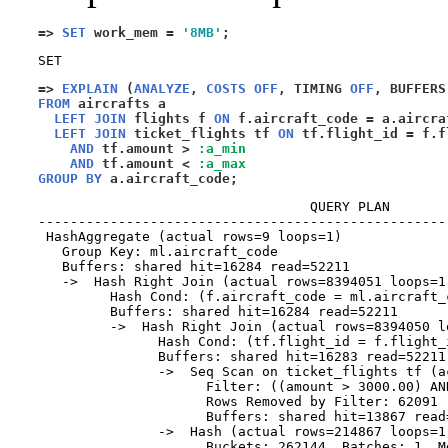
=>
SET
 work_mem 
=
'8MB'
;
=>
EXPLAIN
(
ANALYZE
,
COSTS OFF
,
 TIMING 
OFF
,
 BUFFERS
FROM
 aircrafts a 

LEFT JOIN
 flights f 
ON
 f.aircraft_code 
=
 a.aircra
LEFT JOIN
 ticket_flights tf 
ON
 tf.flight_id 
=
 f.f
AND
 tf.amount 
>
:a_min
AND
 tf.amount 
<
:a_max
GROUP BY
 a.aircraft_code
;
                                  QUERY PLAN       
---------------------------------------------------
 HashAggregate (actual rows=9 loops=1)

   Group Key: ml.aircraft_code

   Buffers: shared hit=16284 read=52211

   ->  Hash Right Join (actual rows=8394051 loops=1)
         Hash Cond: (f.aircraft_code = ml.aircraft_c
         Buffers: shared hit=16284 read=52211

         ->  Hash Right Join (actual rows=8394050 lo
               Hash Cond: (tf.flight_id = f.flight_i
               Buffers: shared hit=16283 read=52211

               ->  Seq Scan on ticket_flights tf (a
                     Filter: ((amount > 3000.00) AN
                     Rows Removed by Filter: 62091

                     Buffers: shared hit=13867 read=
               ->  Hash (actual rows=214867 loops=1)
                     Buckets: 262144  Batches: 1  M