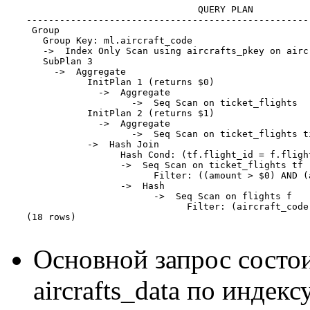
                               QUERY PLAN          
---------------------------------------------------
 Group

   Group Key: ml.aircraft_code

   ->  Index Only Scan using aircrafts_pkey on aircr
   SubPlan 3

     ->  Aggregate

           InitPlan 1 (returns $0)

             ->  Aggregate

                   ->  Seq Scan on ticket_flights

           InitPlan 2 (returns $1)

             ->  Aggregate

                   ->  Seq Scan on ticket_flights ti
           ->  Hash Join

                 Hash Cond: (tf.flight_id = f.flight
                 ->  Seq Scan on ticket_flights tf

                       Filter: ((amount > $0) AND (a
                 ->  Hash

                       ->  Seq Scan on flights f

                             Filter: (aircraft_code
(18 rows)

Основной запрос состои
aircrafts_data по индек