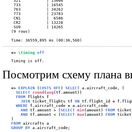
 321           | 15666

 733           | 16545

 763           | 34262

 773           | 23783

 CN1           |  6586

 CR2           | 13228

 SU9           | 14265

(9 rows)

=>
\timing
off
Посмотрим схему плана в
=>
EXPLAIN
(
COSTS OFF
)
SELECT
 a.aircraft_code
, (
SELECT
round
(
avg
(
tf.amount
))
FROM
 flights f 

JOIN
 ticket_flights tf 
ON
 tf.flight_id 
=
 f.flig
WHERE
 f.aircraft_code 
=
 a.aircraft_code 

AND
 tf.amount 
> (
SELECT
min
(
amount
)
FROM
 ticket
AND
 tf.amount 
< (
SELECT
max
(
amount
)
FROM
 ticket
)
FROM
GROUP BY
 a.aircraft_code
;