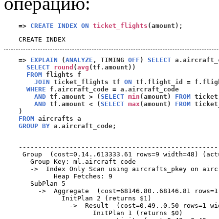
операцию:
=>
CREATE INDEX ON
ticket_flights
(
amount
);
=>
EXPLAIN
(
ANALYZE
,
 TIMING 
OFF
)
SELECT
 a.aircraft_
SELECT
round
(
avg
(
tf.amount
))
FROM
 flights f 

JOIN
 ticket_flights tf 
ON
 tf.flight_id 
=
 f.flig
WHERE
 f.aircraft_code 
=
 a.aircraft_code 

AND
 tf.amount 
> (
SELECT
min
(
amount
)
FROM
 ticket
AND
 tf.amount 
< (
SELECT
max
(
amount
)
FROM
 ticket
)
FROM
GROUP BY
 a.aircraft_code
;
                                                   
---------------------------------------------------
 Group  (cost=0.14..613333.61 rows=9 width=48) (act
   Group Key: ml.aircraft_code

   ->  Index Only Scan using aircrafts_pkey on airc
         Heap Fetches: 9

   SubPlan 5

     ->  Aggregate  (cost=68146.80..68146.81 rows=1
           InitPlan 2 (returns $1)

             ->  Result  (cost=0.49..0.50 rows=1 wi
                   InitPlan 1 (returns $0)
