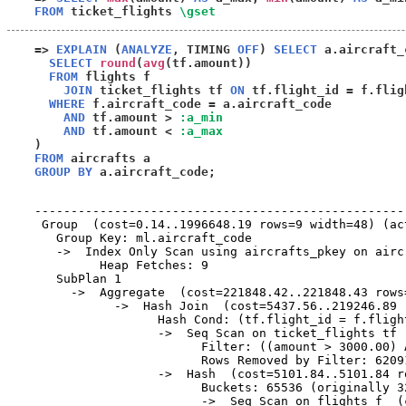
FROM
 ticket_flights 
\gset
=>
EXPLAIN
(
ANALYZE
,
 TIMING 
OFF
)
SELECT
 a.aircraft_
SELECT
round
(
avg
(
tf.amount
))
FROM
 flights f 

JOIN
 ticket_flights tf 
ON
 tf.flight_id 
=
 f.flig
WHERE
 f.aircraft_code 
=
 a.aircraft_code 

AND
 tf.amount 
>
:a_min
AND
 tf.amount 
<
:a_max
)
FROM
GROUP BY
 a.aircraft_code
;
                                                   
---------------------------------------------------
 Group  (cost=0.14..1996648.19 rows=9 width=48) (ac
   Group Key: ml.aircraft_code

   ->  Index Only Scan using aircrafts_pkey on airc
         Heap Fetches: 9

   SubPlan 1

     ->  Aggregate  (cost=221848.42..221848.43 rows
           ->  Hash Join  (cost=5437.56..219246.89 
                 Hash Cond: (tf.flight_id = f.flight
                 ->  Seq Scan on ticket_flights tf 
                       Filter: ((amount > 3000.00) 
                       Rows Removed by Filter: 62091
                 ->  Hash  (cost=5101.84..5101.84 r
                       Buckets: 65536 (originally 3
                       ->  Seq Scan on flights f  (