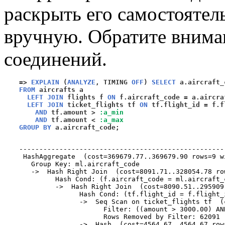
раскрыть его самостоятел
вручную. Обратите внима
соединений.
=>
EXPLAIN
(
ANALYZE
,
 TIMING 
OFF
)
SELECT
 a.aircraft_
FROM
 aircrafts a 

LEFT JOIN
 flights f 
ON
 f.aircraft_code 
=
 a.aircra
LEFT JOIN
 ticket_flights tf 
ON
 tf.flight_id 
=
 f.f
AND
 tf.amount 
>
:a_min
AND
 tf.amount 
<
:a_max
GROUP BY
 a.aircraft_code
;
                                                   
---------------------------------------------------
 HashAggregate  (cost=369679.77..369679.90 rows=9 w
   Group Key: ml.aircraft_code

   ->  Hash Right Join  (cost=8091.71..328054.78 ro
         Hash Cond: (f.aircraft_code = ml.aircraft_c
         ->  Hash Right Join  (cost=8090.51..295909
               Hash Cond: (tf.flight_id = f.flight_i
               ->  Seq Scan on ticket_flights tf  (
                     Filter: ((amount > 3000.00) AN
                     Rows Removed by Filter: 62091

               ->  Hash  (cost=4564.67..4564.67 row