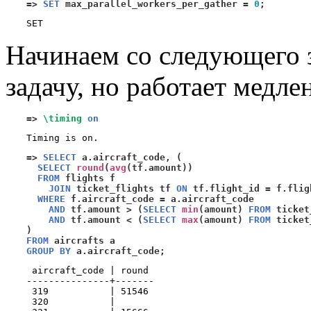
=>
SET
 max_parallel_workers_per_gather 
=
0
;
Начинаем со следующего 
задачу, но работает медле
=>
\timing
on
=>
SELECT
 a.aircraft_code
, (
SELECT
round
(
avg
(
tf.amount
))
FROM
 flights f 

JOIN
 ticket_flights tf 
ON
 tf.flight_id 
=
 f.flig
WHERE
 f.aircraft_code 
=
 a.aircraft_code 

AND
 tf.amount 
> (
SELECT
min
(
amount
)
FROM
 ticket
AND
 tf.amount 
< (
SELECT
max
(
amount
)
FROM
 ticket
)
FROM
GROUP BY
 a.aircraft_code
;
 aircraft_code | round 

---------------+-------

 319           | 51546

 320           |      
