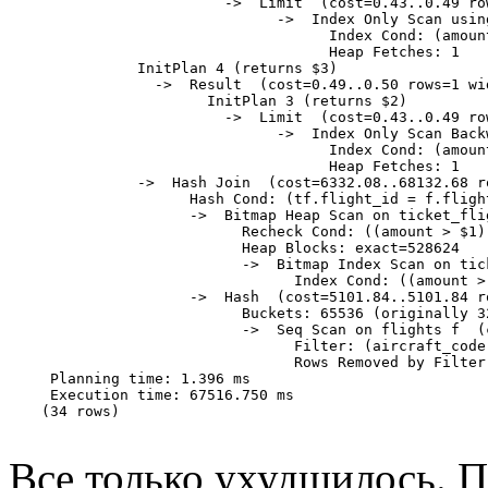
                     ->  Limit  (cost=0.43..0.49 ro
                           ->  Index Only Scan usin
                                 Index Cond: (amount
                                 Heap Fetches: 1

           InitPlan 4 (returns $3)

             ->  Result  (cost=0.49..0.50 rows=1 wi
                   InitPlan 3 (returns $2)

                     ->  Limit  (cost=0.43..0.49 ro
                           ->  Index Only Scan Back
                                 Index Cond: (amount
                                 Heap Fetches: 1

           ->  Hash Join  (cost=6332.08..68132.68 r
                 Hash Cond: (tf.flight_id = f.flight
                 ->  Bitmap Heap Scan on ticket_fli
                       Recheck Cond: ((amount > $1)
                       Heap Blocks: exact=528624

                       ->  Bitmap Index Scan on tic
                             Index Cond: ((amount >
                 ->  Hash  (cost=5101.84..5101.84 r
                       Buckets: 65536 (originally 3
                       ->  Seq Scan on flights f  (
                             Filter: (aircraft_code
                             Rows Removed by Filter:
 Planning time: 1.396 ms

 Execution time: 67516.750 ms

(34 rows)

Все только ухудшилось. 