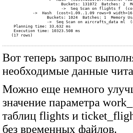
                     Buckets: 131072  Batches: 2  M
                     ->  Seq Scan on flights f  (co
         ->  Hash  (cost=1.09..1.09 rows=9 width=16
               Buckets: 1024  Batches: 1  Memory Usa
               ->  Seq Scan on aircrafts_data ml  (
 Planning time: 33.632 ms

 Execution time: 10323.508 ms

(17 rows)

Вот теперь запрос выполн
необходимые данные читаю
Можно еще немного улучш
значение параметра work
таблиц flights и ticket_fl
без временных файлов.